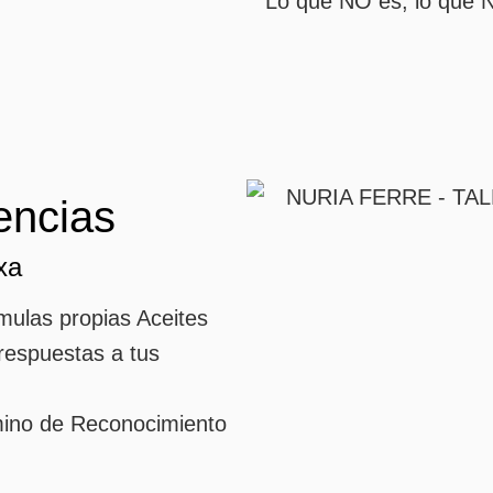
“Lo que NO es, lo que N
encias
xa
mulas propias Aceites
respuestas a tus
mino de Reconocimiento