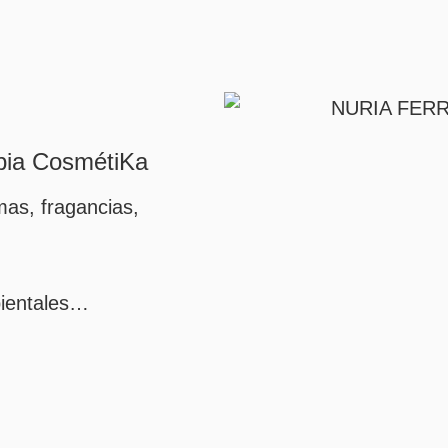
opia CosmétiKa
mas, fragancias,
bientales…