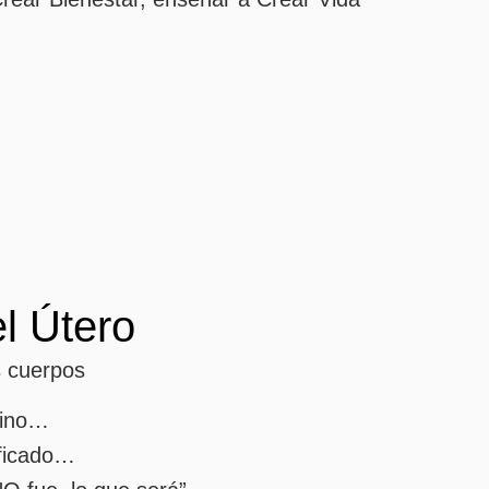
l Útero
s cuerpos
nino…
ificado…