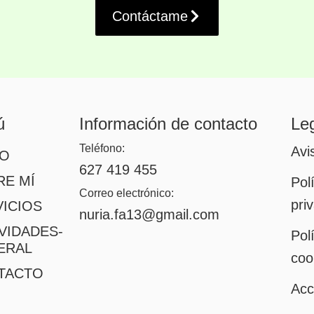
Contáctame
ú
Información de contacto
Le
Teléfono:
Avi
IO
627 419 455
RE MÍ
Pol
Correo electrónico:
pri
ICIOS
nuria.fa13@gmail.com
VIDADES-
Pol
ERAL
coo
TACTO
Acc