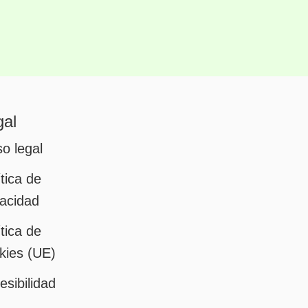
gal
so legal
ítica de
vacidad
ítica de
kies (UE)
esibilidad